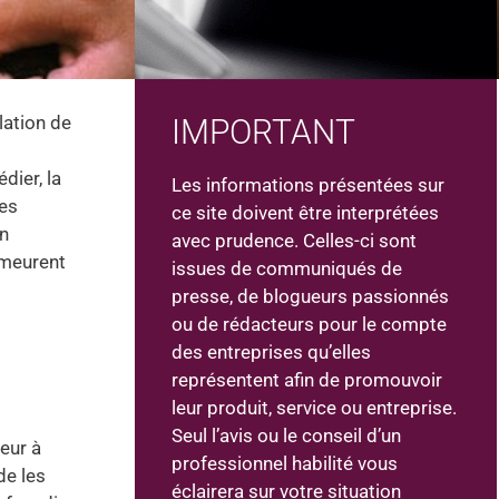
lation de
IMPORTANT
dier, la
Les informations présentées sur
res
ce site doivent être interprétées
on
avec prudence. Celles-ci sont
demeurent
issues de communiqués de
presse, de blogueurs passionnés
ou de rédacteurs pour le compte
des entreprises qu’elles
représentent afin de promouvoir
leur produit, service ou entreprise.
Seul l’avis ou le conseil d’un
leur à
professionnel habilité vous
de les
éclairera sur votre situation