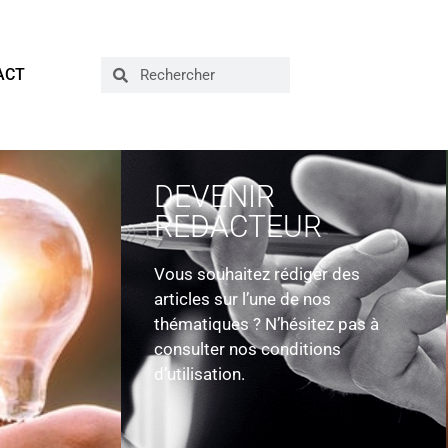
ACT
DEVENIR
REDACTEUR
Vous souhaitez rédiger des
articles sur l’une de nos
thématiques ? N’hésitez pas à
consulter nos conditions
d’utilisation.