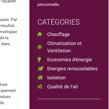
n façadier
personnelle.
iques. Par
CATÉGORIES
résultat,
 enveloppe
Chauffage
de la
Climatisation et
é dans
Ventilation
Economies d'énergie
Energies renouvelables
Isolation
ture
Qualité de l'air
 logement.
rature
 de