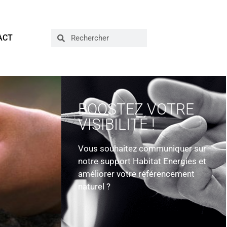
ACT
BOOSTEZ VOTRE
VISIBILITÉ !
Vous souhaitez communiquer sur
notre support Habitat Energies et
i
améliorer votre référencement
naturel ?