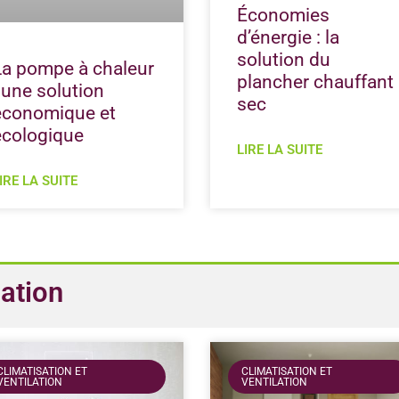
Économies
d’énergie : la
solution du
La pompe à chaleur
plancher chauffant
: une solution
sec
économique et
écologique
LIRE LA SUITE
IRE LA SUITE
lation
CLIMATISATION ET
CLIMATISATION ET
VENTILATION
VENTILATION