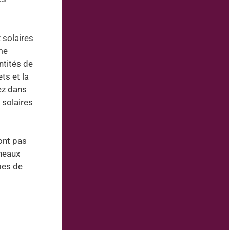
 solaires
me
ntités de
ts et la
vez dans
 solaires
sont pas
nneaux
ypes de