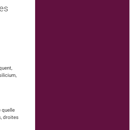
res
quent,
ilicium,
e quelle
, droites