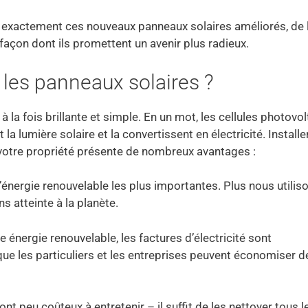
t exactement ces nouveaux panneaux solaires améliorés, de 
 façon dont ils promettent un avenir plus radieux.
es panneaux solaires ?
 la fois brillante et simple. En un mot, les cellules photovo
a lumière solaire et la convertissent en électricité. Installe
votre propriété présente de nombreux avantages :
d’énergie renouvelable les plus importantes. Plus nous utilis
s atteinte à la planète.
 énergie renouvelable, les factures d’électricité sont
que les particuliers et les entreprises peuvent économiser de
ont peu coûteux à entretenir – il suffit de les nettoyer tous l