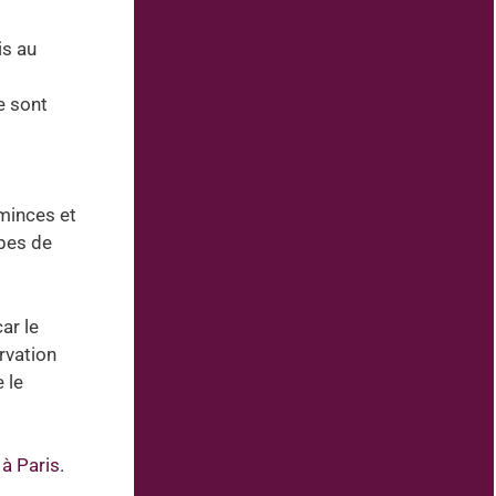
is au
e sont
-minces et
ypes de
ar le
rvation
 le
 à Paris
.