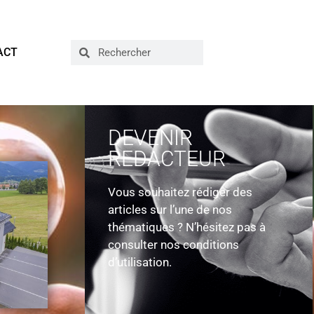
ACT
DEVENIR
REDACTEUR
Vous souhaitez rédiger des
articles sur l’une de nos
thématiques ? N’hésitez pas à
consulter nos conditions
d’utilisation.