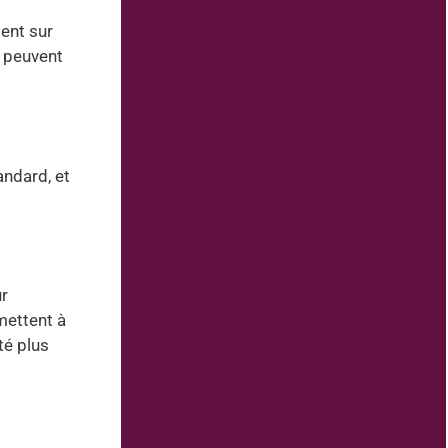
ment sur
s peuvent
andard, et
ur
rmettent à
té plus