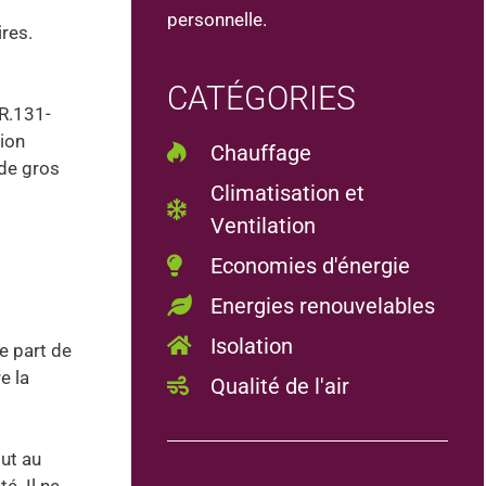
personnelle.
ires.
CATÉGORIES
 R.131-
tion
Chauffage
 de gros
Climatisation et
Ventilation
Economies d'énergie
Energies renouvelables
Isolation
ne part de
e la
Qualité de l'air
out au