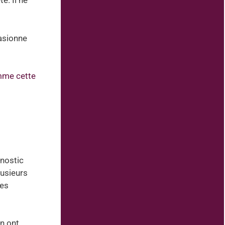
é. Il ne
casionne
me cette
gnostic
lusieurs
des
on ont