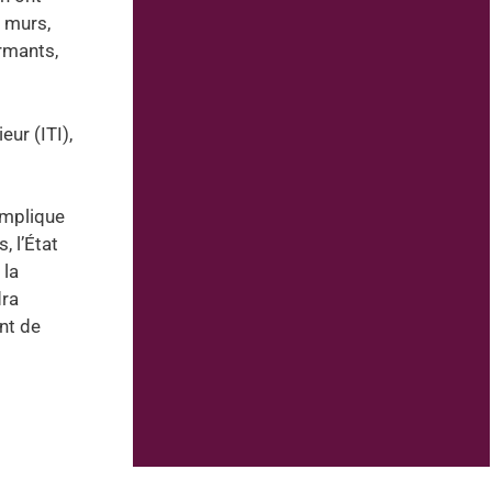
s murs,
rmants,
eur (ITI),
implique
, l’État
 la
dra
nt de