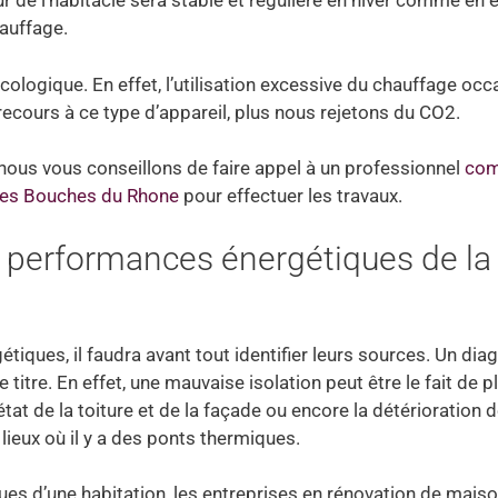
ur de l’habitacle sera stable et régulière en hiver comme en ét
auffage.
écologique. En effet, l’utilisation excessive du chauffage oc
recours à ce type d’appareil, plus nous rejetons du CO2.
 nous vous conseillons de faire appel à un professionnel
com
 les Bouches du Rhone
pour effectuer les travaux.
 performances énergétiques de la
iques, il faudra avant tout identifier leurs sources. Un dia
e titre. En effet, une mauvaise isolation peut être le fait de p
état de la toiture et de la façade ou encore la détérioration 
s lieux où il y a des ponts thermiques.
es d’une habitation, les entreprises en rénovation de mais