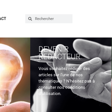
ACT
DEVENIR
REDACTEUR
Vous souhaitez rédiger des
articles sur l’une de nos
thématiques ? N’hésitez pas à
consulter nos conditions
d’utilisation.