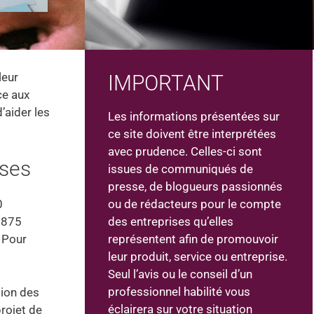
leur
IMPORTANT
ce aux
’aider les
Les informations présentées sur
ce site doivent être interprétées
avec prudence. Celles-ci sont
ises
issues de communiqués de
presse, de blogueurs passionnés
ou de rédacteurs pour le compte
0
des entreprises qu’elles
e 875
représentent afin de promouvoir
 Pour
leur produit, service ou entreprise.
Seul l’avis ou le conseil d’un
professionnel habilité vous
tion des
éclairera sur votre situation
rojet de