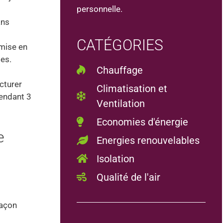
personnelle.
ans
CATÉGORIES
 mise en
es.
Chauffage
cturer
Climatisation et
pendant 3
Ventilation
Economies d'énergie
e
Energies renouvelables
Isolation
Qualité de l'air
façon
p