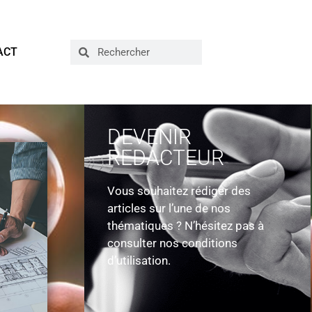
ACT
DEVENIR
REDACTEUR
Vous souhaitez rédiger des
articles sur l’une de nos
thématiques ? N’hésitez pas à
consulter nos conditions
d’utilisation.