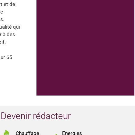
t et de
de
s.
alité qui
r à des
it.
sur 65
Devenir rédacteur
Chauffage
Energies