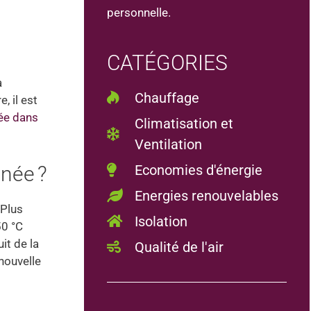
personnelle.
CATÉGORIES
a
Chauffage
, il est
ée dans
Climatisation et
Ventilation
inée ?
Economies d'énergie
Energies renouvelables
 Plus
Isolation
50 °C
it de la
Qualité de l'air
 nouvelle