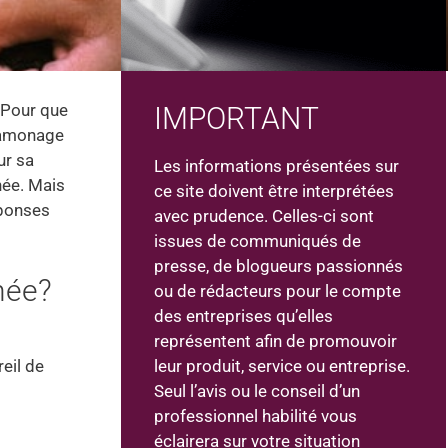
 Pour que
IMPORTANT
 ramonage
ur sa
Les informations présentées sur
née. Mais
ce site doivent être interprétées
éponses
avec prudence. Celles-ci sont
issues de communiqués de
presse, de blogueurs passionnés
née?
ou de rédacteurs pour le compte
des entreprises qu’elles
représentent afin de promouvoir
leur produit, service ou entreprise.
eil de
Seul l’avis ou le conseil d’un
professionnel habilité vous
éclairera sur votre situation