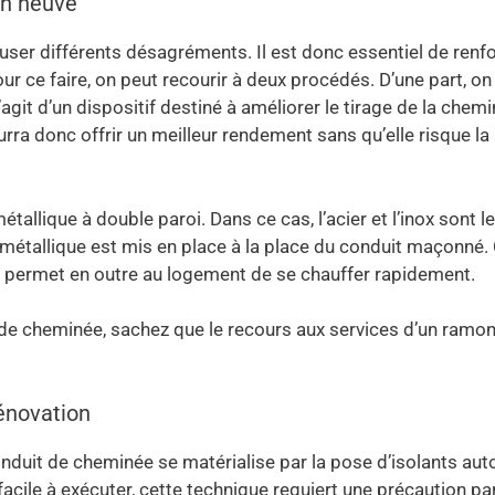
on neuve
user différents désagréments. Il est donc essentiel de renf
ur ce faire, on peut recourir à deux procédés. D’une part, on
’agit d’un dispositif destiné à améliorer le tirage de la chemi
rra donc offrir un meilleur rendement sans qu’elle risque la
étallique à double paroi. Dans ce cas, l’acier et l’inox sont l
t métallique est mis en place à la place du conduit maçonné.
lle permet en outre au logement de se chauffer rapidement.
de cheminée, sachez que le recours aux services d’un ramo
énovation
conduit de cheminée se matérialise par la pose d’isolants aut
facile à exécuter, cette technique requiert une précaution par