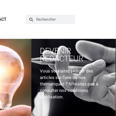
ACT
DEVENIR
REDACTEUR
Vous souhaitez rédiger des
articles sur l’une de nos
thématiques ? N’hésitez pas à
consulter nos conditions
d’utilisation.