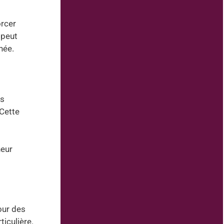
orcer
 peut
née.
es
 Cette
neur
our des
ticulière.